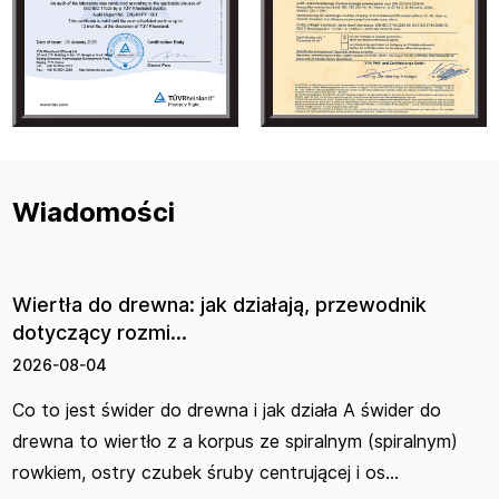
Wiadomości
rtła do drewna: jak działają, przewodnik
Wkr
yczący rozmi...
klu
6-08-04
202
o jest świder do drewna i jak działa A świder do
Wkr
na to wiertło z a korpus ze spiralnym (spiralnym)
wyr
iem, ostry czubek śruby centrującej i os...
uda