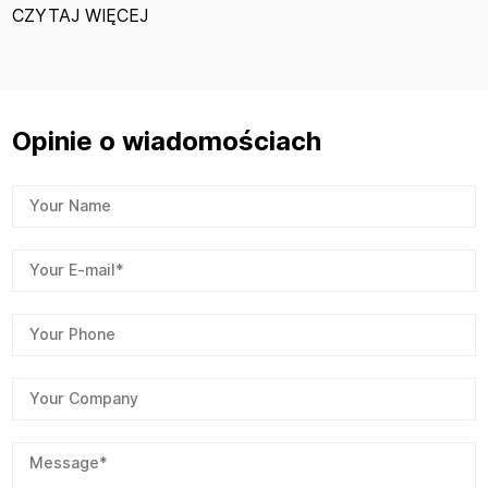
łącz
TAJ WIĘCEJ
CZ
Opinie o wiadomościach