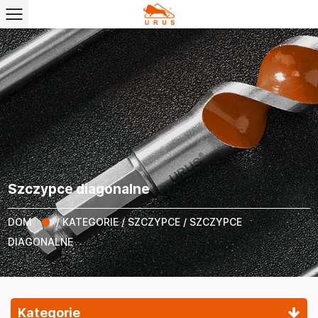
Szczypce diagonalne
DOM
/
KATEGORIE
/
SZCZYPCE
/
SZCZYPCE
DIAGONALNE
Kategorie