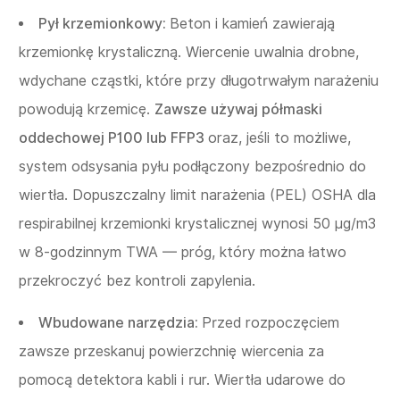
Pył krzemionkowy:
Beton i kamień zawierają
krzemionkę krystaliczną. Wiercenie uwalnia drobne,
wdychane cząstki, które przy długotrwałym narażeniu
powodują krzemicę.
Zawsze używaj półmaski
oddechowej P100 lub FFP3
oraz, jeśli to możliwe,
system odsysania pyłu podłączony bezpośrednio do
wiertła. Dopuszczalny limit narażenia (PEL) OSHA dla
respirabilnej krzemionki krystalicznej wynosi 50 µg/m3
w 8-godzinnym TWA — próg, który można łatwo
przekroczyć bez kontroli zapylenia.
Wbudowane narzędzia:
Przed rozpoczęciem
zawsze przeskanuj powierzchnię wiercenia za
pomocą detektora kabli i rur. Wiertła udarowe do