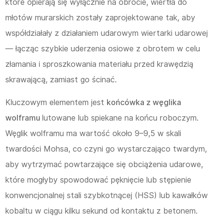
które opierają się wyłącznie na obrocie, wiertła do
młotów murarskich zostały zaprojektowane tak, aby
współdziałały z działaniem udarowym wiertarki udarowej
— łącząc szybkie uderzenia osiowe z obrotem w celu
złamania i sproszkowania materiału przed krawędzią
skrawającą, zamiast go ścinać.
Kluczowym elementem jest
końcówka z węglika
wolframu
lutowane lub spiekane na końcu roboczym.
Węglik wolframu ma wartość około 9–9,5 w skali
twardości Mohsa, co czyni go wystarczająco twardym,
aby wytrzymać powtarzające się obciążenia udarowe,
które mogłyby spowodować pęknięcie lub stępienie
konwencjonalnej stali szybkotnącej (HSS) lub kawałków
kobaltu w ciągu kilku sekund od kontaktu z betonem.