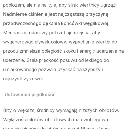
podłożem, ale nie na tyle, aby silnik wiertnicy ugrzązł.
Nadmierne ciśnienie jest najczęstszą przyczyną
przedwczesnego pękania końcówki węglikowej.
Mechanizm udarowy potrzebuje miejsca, aby
wygenerować pływak osiowy; wypychanie wiertła do
przodu zmniejsza odległość skoku i energię uderzenia na
uderzenie. Stała prędkość posuwu od lekkiego do
umiarkowanego pozwala uzyskać najszybszy i
najczystszy otwór.
Ustawienia prędkości
Bity o większej średnicy wymagają niższych obrotów.
Większość młotów obrotowych ma dwubiegową
skrzynię biegów; do bitów powyżej 16 mm używaj