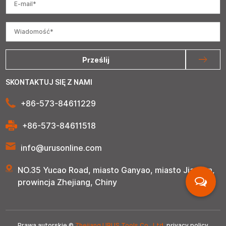
Prześlij
SKONTAKTUJ SIĘ Z NAMI
+86-573-84611229
+86-573-84611518
info@urusonline.com
NO.35 Yucao Road, miasto Ganyao, miasto Jiashan,
prowincja Zhejiang, Chiny
Prawa autorskie ©
Zhejiang URUS Tools Co., Ltd.
privacy policy